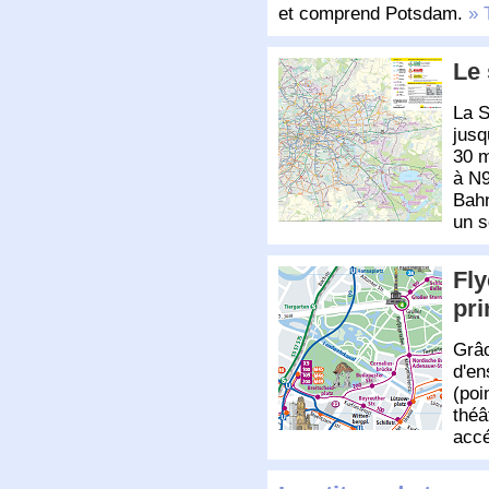
et comprend Potsdam.
» 
Le 
La S
jusq
30 m
à N9
Bahn
un s
Fly
pri
Grâc
d'en
(poi
théâ
acc