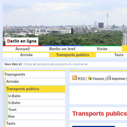
Accueil
Berlin en bref
Visite
Arrivée
Transports publics
Taxis
Vous êtes ici :
Home
»
transports
»
transports en commun
»
Transports
RSS |
Favoris |
Imprimer 
Arrivée
Transports publics
U-Bahn
S-Bahn
Tram
Transports publics
Bus
Taxis