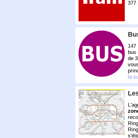
377 
Bu
147
bus 
de 3
vous
prin
la s
Les
L'ag
zone
reco
Ring
Ring
s'ét