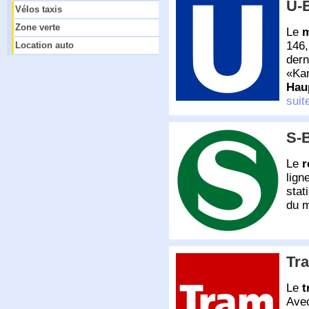
U-
Vélos taxis
Zone verte
Le
m
146,
Location auto
dern
Ka
Hau
suit
S-
Le
r
lign
stat
du m
Tr
Le
t
Avec